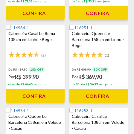
ou 6x de
R$ 73,31
sem juros
ou 6x de
R$ 73,31
sem juros
CONFIRA
CONFIRA
Cabeceira Casal Le Roma
Cabeceira Queen Le
138cm em Linho - Bege
Barcelona 158cm em Linho -
Bege
(2)
(1)
De R$ 489,90
18% OFF
De R$ 409,90
10% OFF
R$ 399,90
R$ 369,90
Por
Por
ou 6x de
R$ 66,65
sem juros
ou 10x de
R$ 36,99
sem juros
CONFIRA
CONFIRA
Cabeceira Queen Le
Cabeceira Casal Le
Barcelona 158cm em Veludo
Barcelona 138cm em Veludo
- Cacau
- Cacau