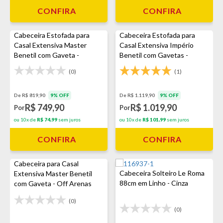
CONFIRA
CONFIRA
Cabeceira Estofada para
Cabeceira Estofada para
Casal Extensiva Master
Casal Extensiva Império
Benetil com Gaveta -
Benetil com Gavetas -
Cinamomo
Cinamomo/Off White
(0)
(1)
De R$ 819,90
9% OFF
De R$ 1.119,90
9% OFF
R$ 749,90
R$ 1.019,90
Por
Por
ou 10x de
R$ 74,99
sem juros
ou 10x de
R$ 101,99
sem juros
CONFIRA
CONFIRA
Cabeceira para Casal
Cabeceira Solteiro Le Roma
Extensiva Master Benetil
88cm em Linho - Cinza
com Gaveta - Off Arenas
(0)
(0)