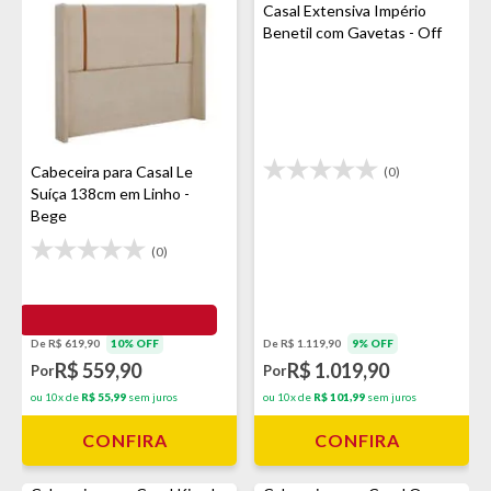
Casal Extensiva Império
Benetil com Gavetas - Off
Arenas
Cabeceira para Casal Le
(0)
Suíça 138cm em Linho -
Bege
(0)
De R$ 619,90
10% OFF
De R$ 1.119,90
9% OFF
R$ 559,90
R$ 1.019,90
Por
Por
ou 10x de
R$ 55,99
sem juros
ou 10x de
R$ 101,99
sem juros
CONFIRA
CONFIRA