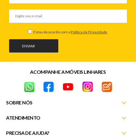
Estou de acordo com a
Política de Privacidade
ENVIAR
ACOMPANHE A MÓVEIS LINHARES
SOBRE NÓS
ATENDIMENTO
Nossas Lojas
Fale Conosco
PRECISA DE AJUDA?
Minha Conta