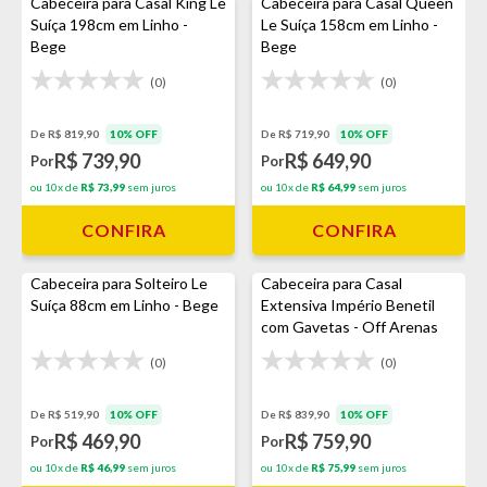
Cabeceira para Casal King Le
Cabeceira para Casal Queen
Suíça 198cm em Linho -
Le Suíça 158cm em Linho -
Bege
Bege
(0)
(0)
De R$ 819,90
10% OFF
De R$ 719,90
10% OFF
R$ 739,90
R$ 649,90
Por
Por
ou 10x de
R$ 73,99
sem juros
ou 10x de
R$ 64,99
sem juros
CONFIRA
CONFIRA
Cabeceira para Solteiro Le
Cabeceira para Casal
Suíça 88cm em Linho - Bege
Extensiva Império Benetil
com Gavetas - Off Arenas
(0)
(0)
De R$ 519,90
10% OFF
De R$ 839,90
10% OFF
R$ 469,90
R$ 759,90
Por
Por
ou 10x de
R$ 46,99
sem juros
ou 10x de
R$ 75,99
sem juros