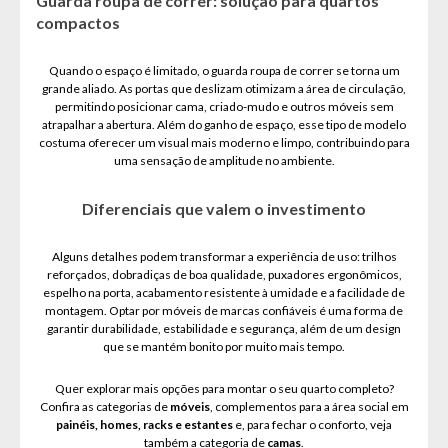
Guarda roupa de correr: solução para quartos
compactos
Quando o espaço é limitado, o guarda roupa de correr se torna um
grande aliado. As portas que deslizam otimizam a área de circulação,
permitindo posicionar cama, criado-mudo e outros móveis sem
atrapalhar a abertura. Além do ganho de espaço, esse tipo de modelo
costuma oferecer um visual mais moderno e limpo, contribuindo para
uma sensação de amplitude no ambiente.
Diferenciais que valem o investimento
Alguns detalhes podem transformar a experiência de uso: trilhos
reforçados, dobradiças de boa qualidade, puxadores ergonômicos,
espelho na porta, acabamento resistente à umidade e a facilidade de
montagem. Optar por móveis de marcas confiáveis é uma forma de
garantir durabilidade, estabilidade e segurança, além de um design
que se mantém bonito por muito mais tempo.
Quer explorar mais opções para montar o seu quarto completo?
Confira as categorias de
móveis
, complementos para a área social em
painéis, homes, racks e estantes
e, para fechar o conforto, veja
também a categoria de
camas
.