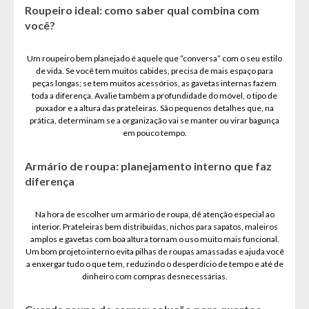
Roupeiro ideal: como saber qual combina com
você?
Um roupeiro bem planejado é aquele que “conversa” com o seu estilo
de vida. Se você tem muitos cabides, precisa de mais espaço para
peças longas; se tem muitos acessórios, as gavetas internas fazem
toda a diferença. Avalie também a profundidade do móvel, o tipo de
puxador e a altura das prateleiras. São pequenos detalhes que, na
prática, determinam se a organização vai se manter ou virar bagunça
em pouco tempo.
Armário de roupa: planejamento interno que faz
diferença
Na hora de escolher um armário de roupa, dê atenção especial ao
interior. Prateleiras bem distribuídas, nichos para sapatos, maleiros
amplos e gavetas com boa altura tornam o uso muito mais funcional.
Um bom projeto interno evita pilhas de roupas amassadas e ajuda você
a enxergar tudo o que tem, reduzindo o desperdício de tempo e até de
dinheiro com compras desnecessárias.