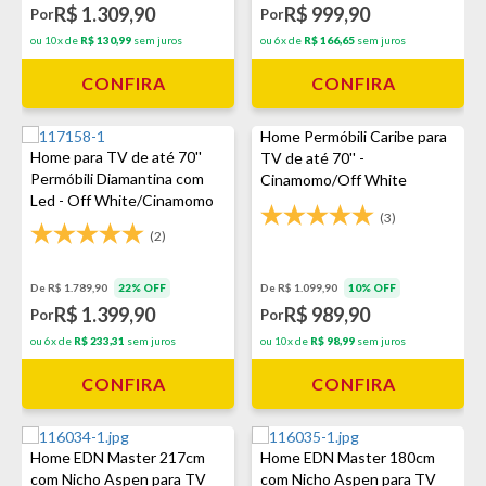
R$ 1.309,90
R$ 999,90
Por
Por
ou 10x de
R$ 130,99
sem juros
ou 6x de
R$ 166,65
sem juros
CONFIRA
CONFIRA
Home Permóbili Caribe para
Home para TV de até 70''
TV de até 70'' -
Permóbili Diamantina com
Cinamomo/Off White
Led - Off White/Cinamomo
(3)
(2)
De R$ 1.789,90
22% OFF
De R$ 1.099,90
10% OFF
R$ 1.399,90
R$ 989,90
Por
Por
ou 6x de
R$ 233,31
sem juros
ou 10x de
R$ 98,99
sem juros
CONFIRA
CONFIRA
Home EDN Master 217cm
Home EDN Master 180cm
com Nicho Aspen para TV
com Nicho Aspen para TV