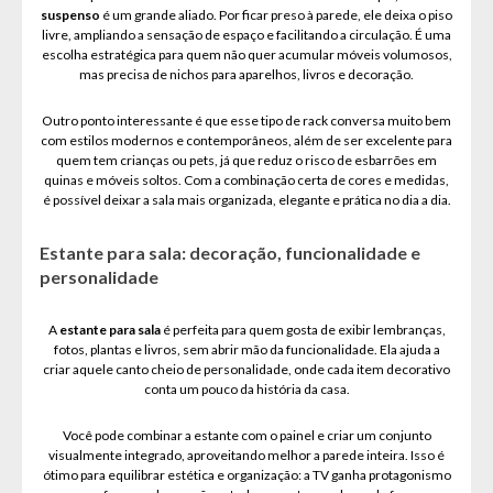
suspenso
é um grande aliado. Por ficar preso à parede, ele deixa o piso
livre, ampliando a sensação de espaço e facilitando a circulação. É uma
escolha estratégica para quem não quer acumular móveis volumosos,
mas precisa de nichos para aparelhos, livros e decoração.
Outro ponto interessante é que esse tipo de rack conversa muito bem
com estilos modernos e contemporâneos, além de ser excelente para
quem tem crianças ou pets, já que reduz o risco de esbarrões em
quinas e móveis soltos. Com a combinação certa de cores e medidas,
é possível deixar a sala mais organizada, elegante e prática no dia a dia.
Estante para sala: decoração, funcionalidade e
personalidade
A
estante para sala
é perfeita para quem gosta de exibir lembranças,
fotos, plantas e livros, sem abrir mão da funcionalidade. Ela ajuda a
criar aquele canto cheio de personalidade, onde cada item decorativo
conta um pouco da história da casa.
Você pode combinar a estante com o painel e criar um conjunto
visualmente integrado, aproveitando melhor a parede inteira. Isso é
ótimo para equilibrar estética e organização: a TV ganha protagonismo