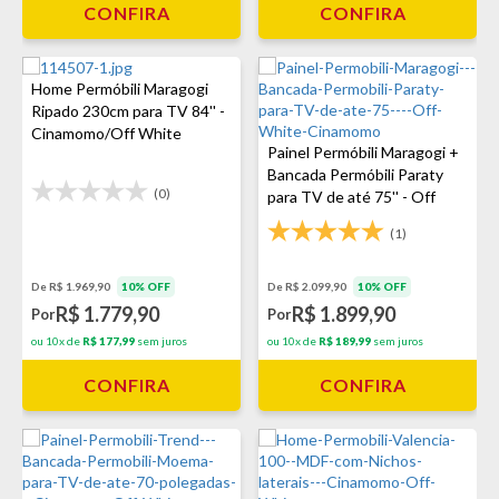
CONFIRA
CONFIRA
Home Permóbili Maragogi
Ripado 230cm para TV 84'' -
Cinamomo/Off White
Painel Permóbili Maragogi +
Bancada Permóbili Paraty
(0)
para TV de até 75'' - Off
White/Cinamomo
(1)
De R$ 1.969,90
10% OFF
De R$ 2.099,90
10% OFF
R$ 1.779,90
R$ 1.899,90
Por
Por
ou 10x de
R$ 177,99
sem juros
ou 10x de
R$ 189,99
sem juros
CONFIRA
CONFIRA