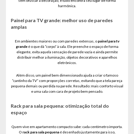
sem ofuscar a decoração, e tudo encontra seu lugar de forma
harmônica.
Painel para TV grande: melhor uso de paredes
amplas
Em ambientes maiores ou com paredes extensas, o
painel para tv
grande
é o que dá “corpo” à sala. Ele preenche o espaço de forma
elegante, evita aquela sensação de parede vazia e ainda permite
distribuir melhor a iluminação, objetos decorativos e aparelhos
eletrônicos.
Além disso, um painel bem dimensionado ajuda a criar o famoso
“cantinho da TV” com proporções corretas, evitando que a tela pareça
pequena demais ou perdida na parede. Resultado: mais conforto visual
e uma sala com cara de projeto bem pensado.
Rack para sala pequena: otimização total do
espaço
Quem vive em apartamento compacto sabe: cada centímetro importa.
O
rack para sala pequena
é desenhado justamente para isso,