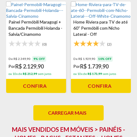
Painel Permóbili Maragogi +
Home Riviera para TV de até
Bancada Permóbili Holanda -
60'' Permóbili com Nicho
Salvia/Cinamomo
Lateral - Off
White/Cinamomo
(0)
(2)
De R$ 2.349,90
9% OFF
De R$ 1.929,90
10% OFF
R$ 2.129,90
R$ 1.739,90
Por
Por
ou 10x de
R$ 212,99
sem juros
ou 10x de
R$ 173,99
sem juros
CONFIRA
CONFIRA
CARREGAR MAIS
MAIS VENDIDOS EM MÓVEIS > PAINÉIS -