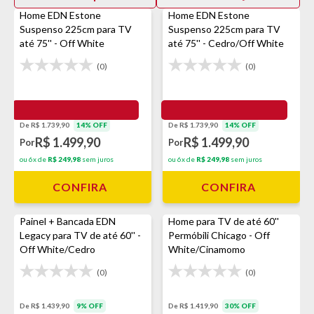
Home EDN Estone
Home EDN Estone
Suspenso 225cm para TV
Suspenso 225cm para TV
até 75'' - Off White
até 75'' - Cedro/Off White
(0)
(0)
De R$ 1.739,90
14% OFF
De R$ 1.739,90
14% OFF
R$ 1.499,90
R$ 1.499,90
Por
Por
ou 6x de
R$ 249,98
sem juros
ou 6x de
R$ 249,98
sem juros
CONFIRA
CONFIRA
Painel + Bancada EDN
Home para TV de até 60''
Legacy para TV de até 60'' -
Permóbili Chicago - Off
Off White/Cedro
White/Cinamomo
(0)
(0)
De R$ 1.439,90
9% OFF
De R$ 1.419,90
30% OFF