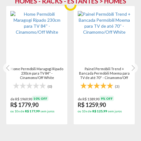
HOMES - RACKS - ESTANTES > HOMES
Home Permóbili Maragogi Ripado
Painel Permóbili Trend +
230cm para TV 84'' -
Bancada Permóbili Moema para
Cinamomo/Off White
TV de até 70'' - Cinamomo/Off
White
(0)
(3)
10% OFF
9% OFF
de R$ 1969,90
de R$ 1389,90
R$ 1779,90
R$ 1259,90
ou 10x de
R$ 177,99
sem juros
ou 10x de
R$ 125,99
sem juros