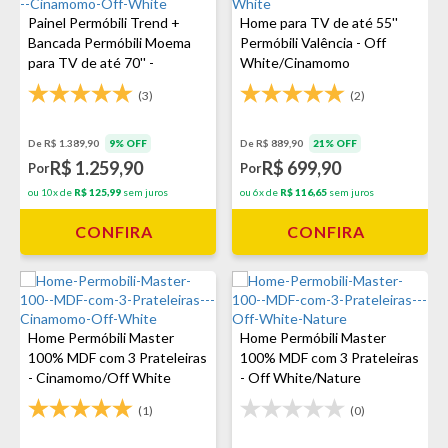
Painel Permóbili Trend +
Home para TV de até 55''
Bancada Permóbili Moema
Permóbili Valência - Off
para TV de até 70'' -
White/Cinamomo
Cinamomo/Off White
(3)
(2)
De R$ 1.389,90
9% OFF
De R$ 889,90
21% OFF
R$ 1.259,90
R$ 699,90
Por
Por
ou 10x de
R$ 125,99
sem juros
ou 6x de
R$ 116,65
sem juros
CONFIRA
CONFIRA
Home Permóbili Master
Home Permóbili Master
100% MDF com 3 Prateleiras
100% MDF com 3 Prateleiras
- Cinamomo/Off White
- Off White/Nature
(1)
(0)