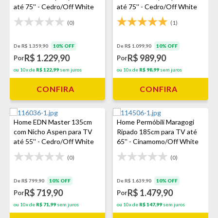
até 75'' - Cedro/Off White
até 75'' - Cedro/Off White
(0)
(1)
De R$ 1.359,90
10% OFF
De R$ 1.099,90
10% OFF
R$ 1.229,90
R$ 989,90
Por
Por
ou 10x de
R$ 122,99
sem juros
ou 10x de
R$ 98,99
sem juros
CONFIRA
CONFIRA
Home EDN Master 135cm
Home Permóbili Maragogi
com Nicho Aspen para TV
Ripado 185cm para TV até
até 55'' - Cedro/Off White
65'' - Cinamomo/Off White
(0)
(0)
De R$ 799,90
10% OFF
De R$ 1.639,90
10% OFF
R$ 719,90
R$ 1.479,90
Por
Por
ou 10x de
R$ 71,99
sem juros
ou 10x de
R$ 147,99
sem juros