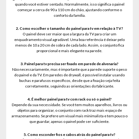
quando você estiver sentado. Normalmente, isso significa o painel
começar a cerca de 90 a 110 cm do chão, ajustando conforme o
conforto da família.
2. Como escolher o tamanho do painel para tv em relação à TV?
O painel deve ser maior que a largura da TV para criar um
enquadramento visual agradável. Uma boa referência é deixar pelo
menos de 10 a 20 cm de sobra de cada lado. Assim, o conjunto fica
proporcional e mais elegante na parede.
3. Painel para tv precisa ser fixado em parede de alvenaria?
Não necessariamente, mas é importante que a parede suporte o peso
do painel e da TV. Em paredes de drywall, é possível instalar usando
buchas e parafusos específicos, desde que a fixação seja feita
corretamente, seguindo as orientações do fabricante.
4. É melhor painel para tv com rack ou só o painel?
Depende da sua necessidade. Se você tem muitos aparelhos, livros ou
objetos para organizar, o conjunto com rack traz mais espaço de
armazenamento. Se prefere um visual mais minimalista e tem pouco o
que guardar, apenas o painel pode ser suficiente.
5. Como esconder fios e cabos atrás do painel para tv?