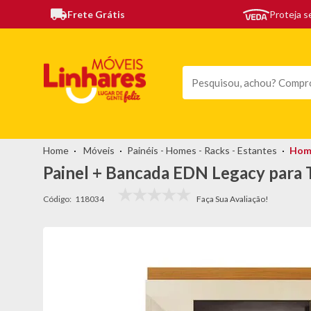
Frete Grátis
Proteja 
TODAS AS CATEGORIAS
MÓVEIS
SOFÁS
TEL
Móveis
Painéis - Homes - Racks - Estantes
Hom
Painel + Bancada EDN Legacy para T
Código:
118034