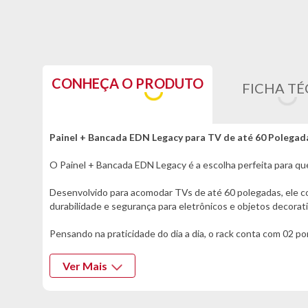
CONHEÇA O PRODUTO
FICHA TÉ
Painel + Bancada EDN Legacy para TV de até 60 Polegad
O Painel + Bancada EDN Legacy é a escolha perfeita para qu
Desenvolvido para acomodar TVs de até 60 polegadas, ele c
durabilidade e segurança para eletrônicos e objetos decorati
Pensando na praticidade do dia a dia, o rack conta com 02 
nichos facilitam a organização de videogames, receptores, r
Ver Mais
Os 06 pés em madeira maciça garantem estabilidade e reforç
O Painel + Bancada EDN Legacy é a combinação ideal entre b