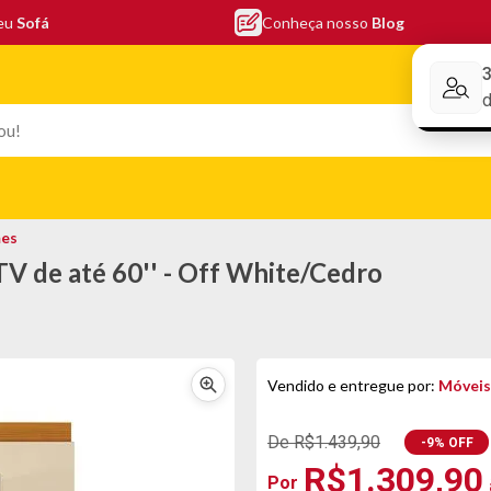
seu
Sofá
Conheça nosso
Blog
Conheça nos
EFONIA
ELETRO
COLCHÕES
ELETRÔNICOS
PORTÁTEI
es
V de até 60'' - Off White/Cedro
Vendido e entregue por:
Móveis
De R$1.439,90
-9% OFF
R$1.309,90