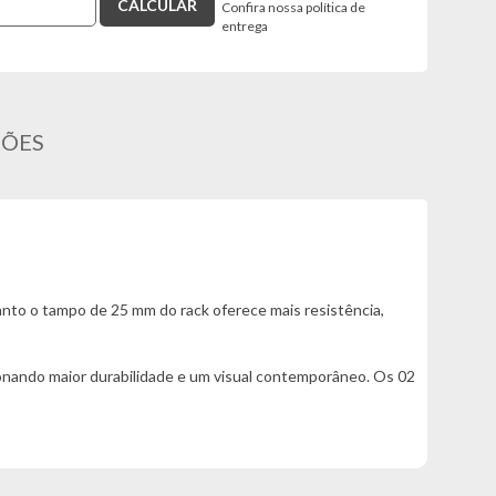
Confira nossa política de
entrega
ÇÕES
nto o tampo de 25 mm do rack oferece mais resistência,
ionando maior durabilidade e um visual contemporâneo. Os 02
ncional.
isticação à decoração.
e mais aconchegante, organizado e elegante.