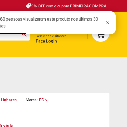
5% OFF com o cupom
PRIMEIRACOMPRA
sas lojas
Fale conosco
Meus pedidos
Minha conta
Bem vindo visitante!
Faça Login
S
BELEZA
ESPORTE E LAZER
OFERTAS DO DIA
 Linhares
Marca:
EDN