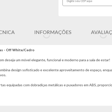
CNICA
INFORMAÇÕES
AVALIA
as - Off White/Cedro
em deseja um móvel elegante, funcional e moderno para a sala de estar!
ombina design sofisticado e excelente aproveitamento de espaço, enqua
vos.
portas equipadas com dobradiças metálicas e puxadores em ABS, proporc
oteadores e outros aparelhos, mantendo o ambiente mais organizado e fu
am a qualidade do móvel, enquanto o detalhe ripado agrega charme e sof
eleza, resistência e praticidade, transformando sua sala em um ambient