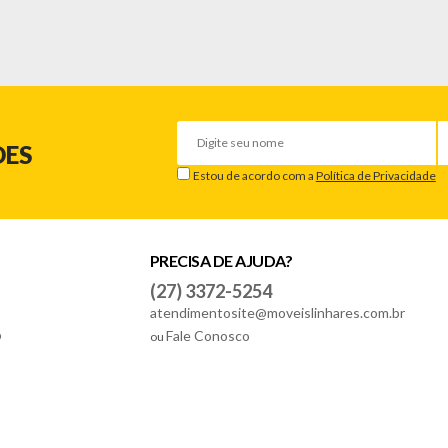
DES
Estou de acordo com a
Política de Privacidade
PRECISA DE AJUDA?
(27) 3372-5254
atendimentosite@moveislinhares.com.br
o
Fale Conosco
ou