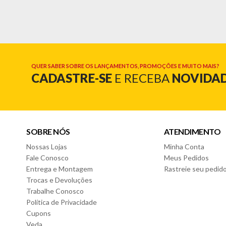
Informações Técnicas:
- Marca: EDN
- Modelo: Legacy
- Material: MDP/MDF
QUER SABER SOBRE OS LANÇAMENTOS, PROMOÇÕES E MUITO MAIS?
CADASTRE-SE
E RECEBA
NOVIDA
Cor:
- Off White/Cedro
Características do Conjunto:
- Painel para TVs até 60 Polegadas
- Tampo de 25mm
SOBRE NÓS
ATENDIMENTO
- 02 Portas com dobradiças metálicas
Nossas Lojas
Minha Conta
- Puxadores em ABS
- 02 Nichos
Fale Conosco
Meus Pedidos
- 06 Pés em madeira maciça
Entrega e Montagem
Rastreie seu pedid
- Rack com detalhe ripado
Trocas e Devoluções
- Elegante e funcional
Trabalhe Conosco
Política de Privacidade
Dimensões do Painel:
Cupons
- Altura: 125cm
Veda