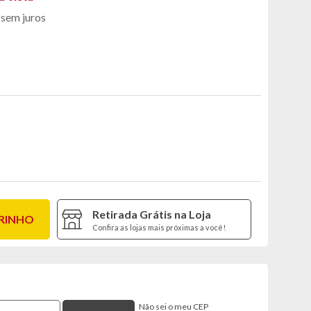
sem juros
Retirada Grátis na Loja
RRINHO
Confira as lojas mais próximas a você!
Não sei o meu CEP