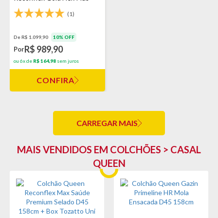
One - Marrom
(1)
De R$ 1.099,90
10% OFF
R$ 989,90
Por
ou 6x de
R$ 164,98
sem juros
CONFIRA
CARREGAR MAIS
MAIS VENDIDOS EM COLCHÕES > CASAL
QUEEN