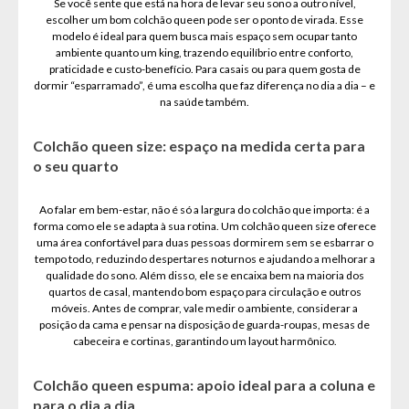
Se você sente que está na hora de levar seu sono a outro nível,
escolher um bom colchão queen pode ser o ponto de virada. Esse
modelo é ideal para quem busca mais espaço sem ocupar tanto
ambiente quanto um king, trazendo equilíbrio entre conforto,
praticidade e custo-benefício. Para casais ou para quem gosta de
dormir “esparramado”, é uma escolha que faz diferença no dia a dia – e
na saúde também.
Colchão queen size: espaço na medida certa para
o seu quarto
Ao falar em bem-estar, não é só a largura do colchão que importa: é a
forma como ele se adapta à sua rotina. Um colchão queen size oferece
uma área confortável para duas pessoas dormirem sem se esbarrar o
tempo todo, reduzindo despertares noturnos e ajudando a melhorar a
qualidade do sono. Além disso, ele se encaixa bem na maioria dos
quartos de casal, mantendo bom espaço para circulação e outros
móveis. Antes de comprar, vale medir o ambiente, considerar a
posição da cama e pensar na disposição de guarda-roupas, mesas de
cabeceira e cortinas, garantindo um layout harmônico.
Colchão queen espuma: apoio ideal para a coluna e
para o dia a dia