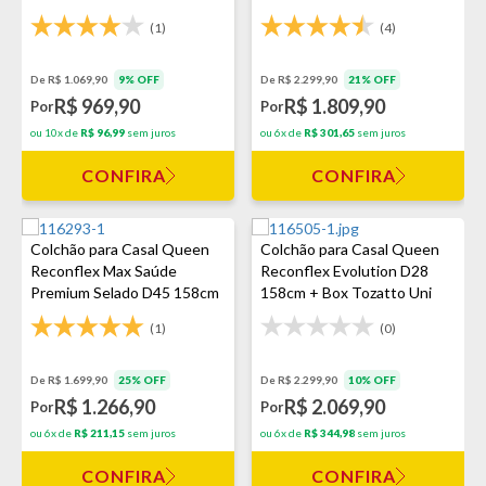
Uni
(1)
(4)
De R$ 1.069,90
9% OFF
De R$ 2.299,90
21% OFF
R$ 969,90
R$ 1.809,90
Por
Por
ou 10x de
R$ 96,99
sem juros
ou 6x de
R$ 301,65
sem juros
CONFIRA
CONFIRA
Colchão para Casal Queen
Colchão para Casal Queen
Reconflex Max Saúde
Reconflex Evolution D28
Premium Selado D45 158cm
158cm + Box Tozatto Uni
(1)
(0)
De R$ 1.699,90
25% OFF
De R$ 2.299,90
10% OFF
R$ 1.266,90
R$ 2.069,90
Por
Por
ou 6x de
R$ 211,15
sem juros
ou 6x de
R$ 344,98
sem juros
CONFIRA
CONFIRA