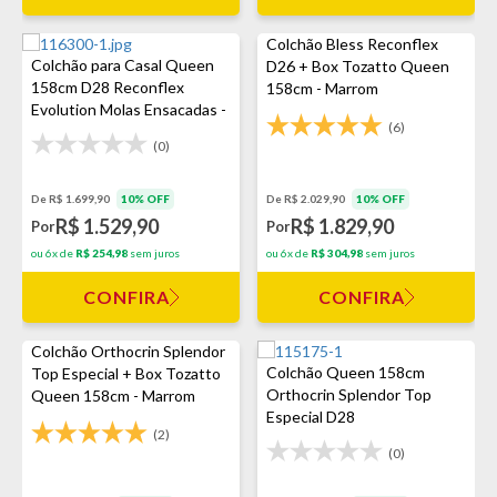
Colchão Bless Reconflex
Colchão para Casal Queen
D26 + Box Tozatto Queen
158cm D28 Reconflex
158cm - Marrom
Evolution Molas Ensacadas -
(6)
Marrom
(0)
De R$ 1.699,90
10% OFF
De R$ 2.029,90
10% OFF
R$ 1.529,90
R$ 1.829,90
Por
Por
ou 6x de
R$ 254,98
sem juros
ou 6x de
R$ 304,98
sem juros
CONFIRA
CONFIRA
Colchão Orthocrin Splendor
Colchão Queen 158cm
Top Especial + Box Tozatto
Orthocrin Splendor Top
Queen 158cm - Marrom
Especial D28
(2)
(0)