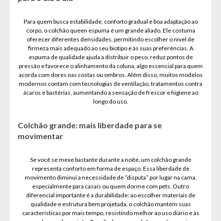
Para quem busca estabilidade, conforto gradual e boa adaptação ao
corpo, o colchão queen espuma é um grande aliado. Ele costuma
oferecer diferentes densidades, permitindo escolher o nível de
firmeza mais adequado ao seu biotipo e às suas preferências. A
espuma de qualidade ajuda a distribuir o peso, reduz pontos de
pressão e favorece o alinhamento da coluna, algo essencial para quem
acorda com dores nas costas ou ombros. Além disso, muitos modelos
modernos contam com tecnologias de ventilação, tratamentos contra
ácaros e bactérias, aumentando a sensação de frescor e higiene ao
longo do uso.
Colchão grande: mais liberdade para se
movimentar
Se você se mexe bastante durante a noite, um colchão grande
representa conforto em forma de espaço. Essa liberdade de
movimento diminui a necessidade de “disputa” por lugar na cama,
especialmente para casais ou quem dorme com pets. Outro
diferencial importante é a durabilidade: ao escolher materiais de
qualidade e estrutura bem projetada, o colchão mantém suas
características por mais tempo, resistindo melhor ao uso diário e às