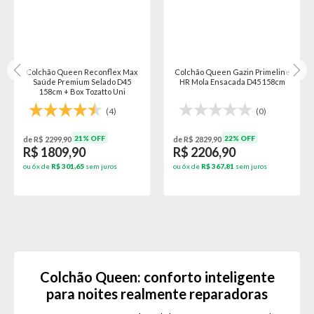
Colchão Queen Reconflex Max
Colchão Queen Gazin Primeline
Saúde Premium Selado D45
HR Mola Ensacada D45 158cm
158cm + Box Tozatto Uni
(4)
(0)
21% OFF
22% OFF
de R$ 2299,90
de R$ 2829,90
R$ 1809,90
R$ 2206,90
ou 6x de
R$ 301,65
sem juros
ou 6x de
R$ 367,81
sem juros
Colchão Queen: conforto inteligente
para noites realmente reparadoras