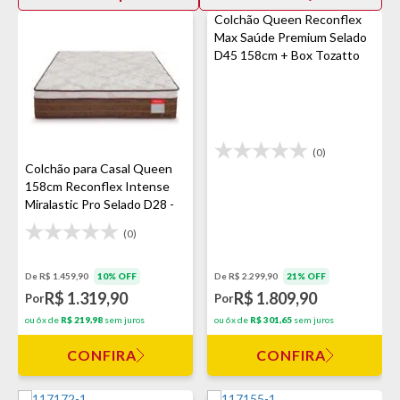
Colchão Queen Reconflex
Max Saúde Premium Selado
D45 158cm + Box Tozatto
Uni Cinza
(0)
Colchão para Casal Queen
158cm Reconflex Intense
Miralastic Pro Selado D28 -
Marrom
(0)
De R$ 1.459,90
10% OFF
De R$ 2.299,90
21% OFF
R$ 1.319,90
R$ 1.809,90
Por
Por
ou 6x de
R$ 219,98
sem juros
ou 6x de
R$ 301,65
sem juros
CONFIRA
CONFIRA