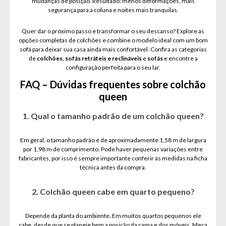
mudanças de posição. Resultado: menos deformações, mais
segurança para a coluna e noites mais tranquilas.
Quer dar o próximo passo e transformar o seu descanso? Explore as
opções completas de colchões e combine o modelo ideal com um bom
sofá para deixar sua casa ainda mais confortável. Confira as categorias
de
colchões
,
sofás retráteis e reclináveis
e
sofás
e encontre a
configuração perfeita para o seu lar.
FAQ – Dúvidas frequentes sobre colchão
queen
1. Qual o tamanho padrão de um colchão queen?
Em geral, o tamanho padrão é de aproximadamente 1,58 m de largura
por 1,98 m de comprimento. Pode haver pequenas variações entre
fabricantes, por isso é sempre importante conferir as medidas na ficha
técnica antes da compra.
2. Colchão queen cabe em quarto pequeno?
Depende da planta do ambiente. Em muitos quartos pequenos ele
cabe, desde que se planeje bem a posição da cama e dos móveis. Meça