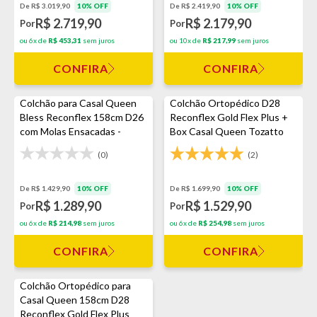
De R$ 3.019,90
10% OFF
De R$ 2.419,90
10% OFF
R$ 2.719,90
R$ 2.179,90
Por
Por
ou 6x de
R$ 453,31
sem juros
ou 10x de
R$ 217,99
sem juros
CONFIRA
CONFIRA
Colchão para Casal Queen
Colchão Ortopédico D28
Bless Reconflex 158cm D26
Reconflex Gold Flex Plus +
com Molas Ensacadas -
Box Casal Queen Tozatto
Marrom
Uni Naturale 158cm -
(0)
(2)
Rústico Cinza
De R$ 1.429,90
10% OFF
De R$ 1.699,90
10% OFF
R$ 1.289,90
R$ 1.529,90
Por
Por
ou 6x de
R$ 214,98
sem juros
ou 6x de
R$ 254,98
sem juros
CONFIRA
CONFIRA
Colchão Ortopédico para
Casal Queen 158cm D28
Reconflex Gold Flex Plus