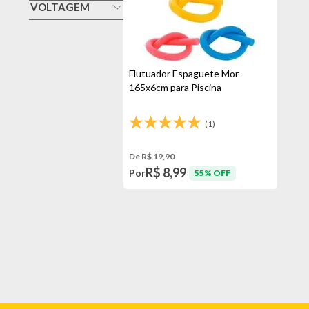
Flutuador
VOLTAGEM
Sem Voltagem
Veja todas as opções
Flutuador Espaguete Mor
165x6cm para Piscina
(1)
De R$ 19,90
R$ 8,99
Por
55% OFF