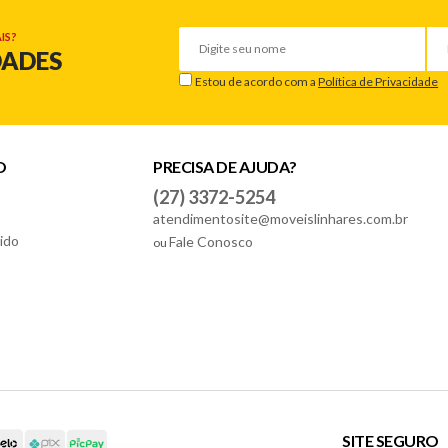
IS?
DADES
Estou de acordo com a
Política de Privacidade
O
PRECISA DE AJUDA?
(27) 3372-5254
atendimentosite@moveislinhares.com.br
ido
Fale Conosco
ou
SITE SEGURO