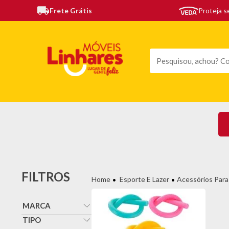
Frete Grátis
Proteja 
TODAS AS CATEGORIAS
MÓVEIS
SOFÁS
TE
FILTROS
Esporte E Lazer
Acessórios Para
MARCA
Mor
TIPO