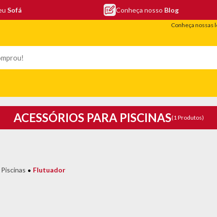
seu
Sofá
Conheça nosso
Blog
Conheça nossas l
LEFONIA
ELETRO
COLCHÕES
ELETRÔNICOS
PORTÁTEIS
ACESSÓRIOS PARA PISCINAS
(1 Produtos)
 Piscinas
Flutuador