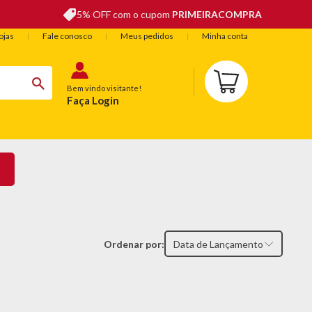
5% OFF com o cupom
PRIMEIRACOMPRA
ojas
Fale conosco
Meus pedidos
Minha conta
Bem vindo visitante!
Faça Login
BELEZA
ESPORTE E LAZER
OFERTAS DO DIA
Ordenar por:
Data de Lançamento