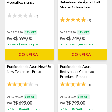
Bebedouro de Água Libell
Acquaflex Branco
Master Coluna Inox
(0)
(2)
De R$ 839,90
29% OFF
De R$ 899,90
17% OFF
R$ 599,00
R$ 749,00
Por
Por
ou 6x de
R$ 99,83
sem juros
ou 10x de
R$ 74,90
sem juros
CONFIRA
CONFIRA
Purificador de Água New Up
Purificador de Água
New Evidence - Preto
Refrigerado Colormaq
Premium - Branco
(2)
(1)
De R$ 799,90
13% OFF
De R$ 959,90
17% OFF
R$ 699,00
R$ 799,00
Por
Por
ou 10x de
R$ 69,90
sem juros
ou 10x de
R$ 79,90
sem juros